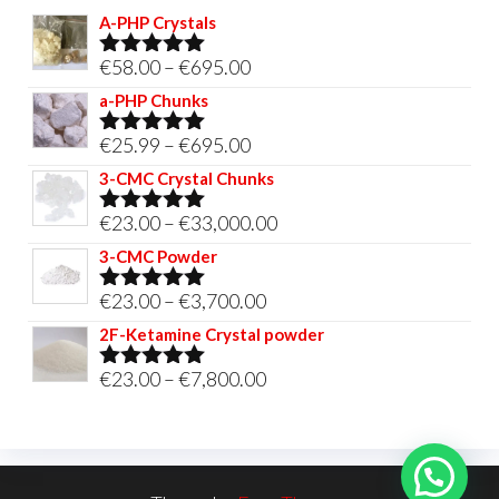
A-PHP Crystals
Price
€
58.00
–
€
695.00
Rated
5.00
out of 5
range:
a-PHP Chunks
€58.00
Price
€
25.99
–
€
695.00
Rated
5.00
through
out of 5
range:
3-CMC Crystal Chunks
€695.00
€25.99
Price
€
23.00
–
€
33,000.00
Rated
5.00
through
out of 5
range:
3-CMC Powder
€695.00
€23.00
Price
€
23.00
–
€
3,700.00
Rated
5.00
through
out of 5
range:
2F-Ketamine Crystal powder
€33,000.00
€23.00
Price
€
23.00
–
€
7,800.00
Rated
4.95
through
out of 5
range:
€3,700.00
€23.00
through