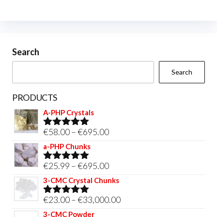
may
be
chosen
on
Search
the
Search
product
page
PRODUCTS
A-PHP Crystals
Price
€
58.00
–
€
695.00
Rated
5.00
out of 5
range:
a-PHP Chunks
€58.00
Price
€
25.99
–
€
695.00
Rated
5.00
through
out of 5
range:
3-CMC Crystal Chunks
€695.00
€25.99
Price
€
23.00
–
€
33,000.00
Rated
5.00
through
out of 5
range:
3-CMC Powder