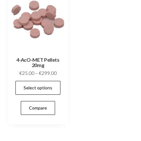
4-AcO-MET Pellets
20mg
Price
€
25.00
–
€
299.00
range:
This
Select options
€25.00
product
through
has
€299.00
Compare
multiple
variants.
The
options