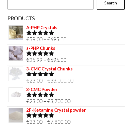
Search
product
page
PRODUCTS
A-PHP Crystals
Price
€
58.00
–
€
695.00
Rated
5.00
out of 5
range:
a-PHP Chunks
€58.00
Price
€
25.99
–
€
695.00
Rated
5.00
through
out of 5
range:
3-CMC Crystal Chunks
€695.00
€25.99
Price
€
23.00
–
€
33,000.00
Rated
5.00
through
out of 5
range:
3-CMC Powder
€695.00
€23.00
Price
€
23.00
–
€
3,700.00
Rated
5.00
through
out of 5
range:
2F-Ketamine Crystal powder
€33,000.00
€23.00
Price
€
23.00
–
€
7,800.00
Rated
4.95
through
out of 5
range: