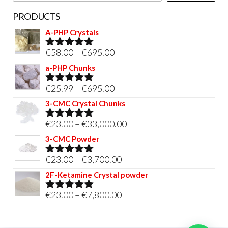
PRODUCTS
A-PHP Crystals
Price
€
58.00
–
€
695.00
Rated
5.00
out of 5
range:
a-PHP Chunks
€58.00
Price
€
25.99
–
€
695.00
Rated
5.00
through
out of 5
range:
3-CMC Crystal Chunks
€695.00
€25.99
Price
€
23.00
–
€
33,000.00
Rated
5.00
through
out of 5
range:
3-CMC Powder
€695.00
€23.00
Price
€
23.00
–
€
3,700.00
Rated
5.00
through
out of 5
range:
2F-Ketamine Crystal powder
€33,000.00
€23.00
Price
€
23.00
–
€
7,800.00
Rated
4.95
through
out of 5
range:
€3,700.00
€23.00