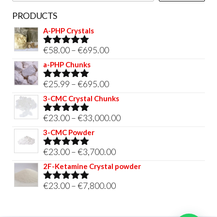
PRODUCTS
A-PHP Crystals
Price
€
58.00
–
€
695.00
Rated
5.00
out of 5
range:
a-PHP Chunks
€58.00
Price
€
25.99
–
€
695.00
Rated
5.00
through
out of 5
range:
3-CMC Crystal Chunks
€695.00
€25.99
Price
€
23.00
–
€
33,000.00
Rated
5.00
through
out of 5
range:
3-CMC Powder
€695.00
€23.00
Price
€
23.00
–
€
3,700.00
Rated
5.00
through
out of 5
range:
2F-Ketamine Crystal powder
€33,000.00
€23.00
Price
€
23.00
–
€
7,800.00
Rated
4.95
through
out of 5
range:
€3,700.00
€23.00