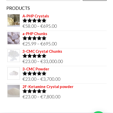
PRODUCTS
A-PHP Crystals
Price
€
58.00
–
€
695.00
Rated
5.00
out of 5
range:
a-PHP Chunks
€58.00
Price
€
25.99
–
€
695.00
Rated
5.00
through
out of 5
range:
3-CMC Crystal Chunks
€695.00
€25.99
Price
€
23.00
–
€
33,000.00
Rated
5.00
through
out of 5
range:
3-CMC Powder
€695.00
€23.00
Price
€
23.00
–
€
3,700.00
Rated
5.00
through
out of 5
range:
2F-Ketamine Crystal powder
€33,000.00
€23.00
Price
€
23.00
–
€
7,800.00
Rated
4.95
through
out of 5
range:
€3,700.00
€23.00