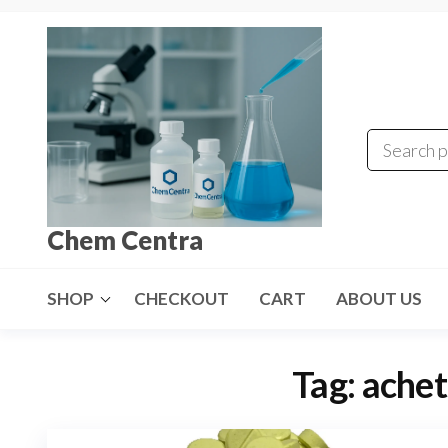
Skip
to
the
content
Chem Centra
SHOP
CHECKOUT
CART
ABOUT US
Tag:
achet