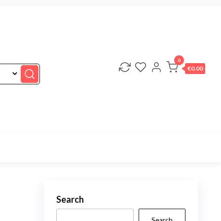
0
€0.00
Search
Search