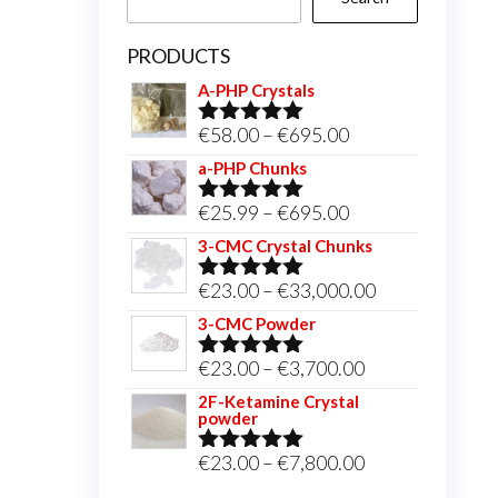
PRODUCTS
A-PHP Crystals
Price
€
58.00
–
€
695.00
Rated
5.00
out of 5
range:
a-PHP Chunks
€58.00
Price
€
25.99
–
€
695.00
Rated
5.00
through
out of 5
range:
3-CMC Crystal Chunks
€695.00
€25.99
Price
€
23.00
–
€
33,000.00
Rated
5.00
through
out of 5
range:
3-CMC Powder
€695.00
€23.00
Price
€
23.00
–
€
3,700.00
Rated
5.00
through
out of 5
range:
2F-Ketamine Crystal
€33,000.00
powder
€23.00
through
Price
€
23.00
–
€
7,800.00
Rated
4.95
out of 5
€3,700.00
range: