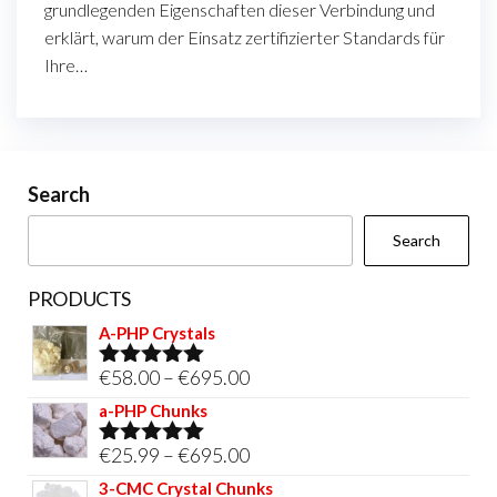
grundlegenden Eigenschaften dieser Verbindung und
erklärt, warum der Einsatz zertifizierter Standards für
Ihre…
Search
Search
PRODUCTS
A-PHP Crystals
Price
€
58.00
–
€
695.00
Rated
5.00
out of 5
range:
a-PHP Chunks
€58.00
Price
€
25.99
–
€
695.00
Rated
5.00
through
out of 5
range:
3-CMC Crystal Chunks