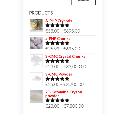
PRODUCTS
A-PHP Crystals
Price
€
58.00
–
€
695.00
Rated
5.00
out of 5
range:
a-PHP Chunks
€58.00
Price
€
25.99
–
€
695.00
Rated
5.00
through
out of 5
range:
3-CMC Crystal Chunks
€695.00
€25.99
Price
€
23.00
–
€
33,000.00
Rated
5.00
through
out of 5
range:
3-CMC Powder
€695.00
€23.00
Price
€
23.00
–
€
3,700.00
Rated
5.00
through
out of 5
range:
2F-Ketamine Crystal
€33,000.00
powder
€23.00
through
Price
€
23.00
–
€
7,800.00
Rated
4.95
out of 5
€3,700.00
range: