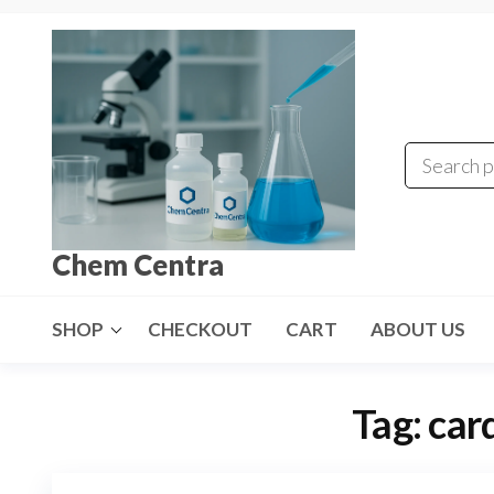
Skip
to
the
content
Chem Centra
SHOP
CHECKOUT
CART
ABOUT US
Tag:
car