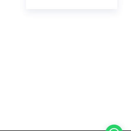
€23.00
through
€7,800.00