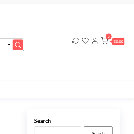
0
€0.00
Search
Search