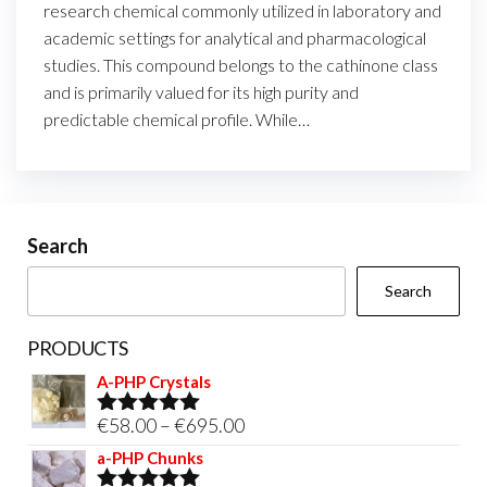
research chemical commonly utilized in laboratory and
academic settings for analytical and pharmacological
studies. This compound belongs to the cathinone class
and is primarily valued for its high purity and
predictable chemical profile. While…
Search
Search
PRODUCTS
A-PHP Crystals
Price
€
58.00
–
€
695.00
Rated
5.00
out of 5
range:
a-PHP Chunks
€58.00