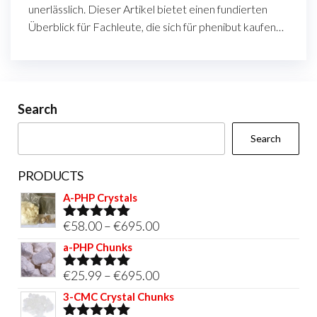
unerlässlich. Dieser Artikel bietet einen fundierten
Überblick für Fachleute, die sich für phenibut kaufen…
Search
Search
PRODUCTS
A-PHP Crystals
Price
€
58.00
–
€
695.00
Rated
5.00
out of 5
range:
a-PHP Chunks
€58.00
Price
€
25.99
–
€
695.00
Rated
5.00
through
out of 5
range:
3-CMC Crystal Chunks
€695.00
€25.99