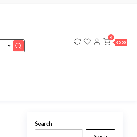
0
€0.00
Search
Search