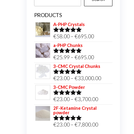
PRODUCTS
A-PHP Crystals
Price
€
58.00
–
€
695.00
Rated
5.00
out of 5
range:
a-PHP Chunks
€58.00
Price
€
25.99
–
€
695.00
Rated
5.00
through
out of 5
range:
3-CMC Crystal Chunks
€695.00
€25.99
Price
€
23.00
–
€
33,000.00
Rated
5.00
through
out of 5
range:
3-CMC Powder
€695.00
€23.00
Price
€
23.00
–
€
3,700.00
Rated
5.00
through
out of 5
range:
2F-Ketamine Crystal
€33,000.00
powder
€23.00
through
Price
€
23.00
–
€
7,800.00
Rated
4.95
out of 5
€3,700.00
range: