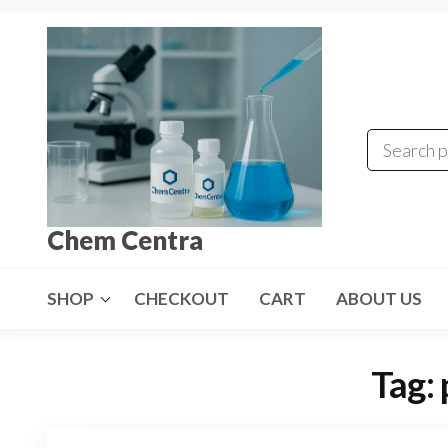
Skip
to
the
content
Chem Centra
SHOP
CHECKOUT
CART
ABOUT US
Tag: