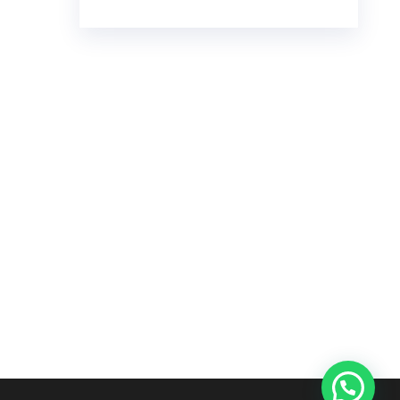
€23.00
through
€7,800.00